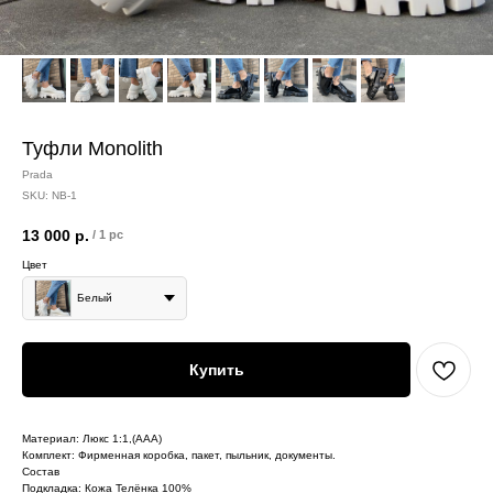
Туфли Monolith
Prada
SKU:
NB-1
13 000
р.
/
1 pc
Цвет
Белый
Купить
Материал: Люкс 1:1,(ААА)
Комплект: Фирменная коробка, пакет, пыльник, документы.
Состав
Подкладка: Кожа Телёнка 100%