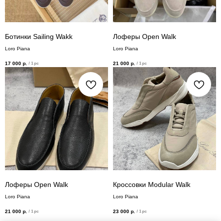
Ботинки Sailing Wakk
Лоферы Open Walk
Loro Piana
Loro Piana
17 000
р.
21 000
р.
/
1 pc
/
1 pc
Лоферы Open Walk
Кроссовки Modular Walk
Loro Piana
Loro Piana
21 000
р.
23 000
р.
/
1 pc
/
1 pc